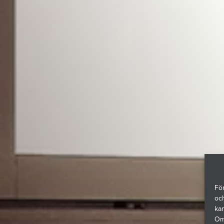
För
och
ka
Om 