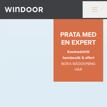
Gå till innehåll
PRATA MED
EN EXPERT
Kostnadsfritt
hembesök & offert
BOKA RÅDGIVNING
HÄR