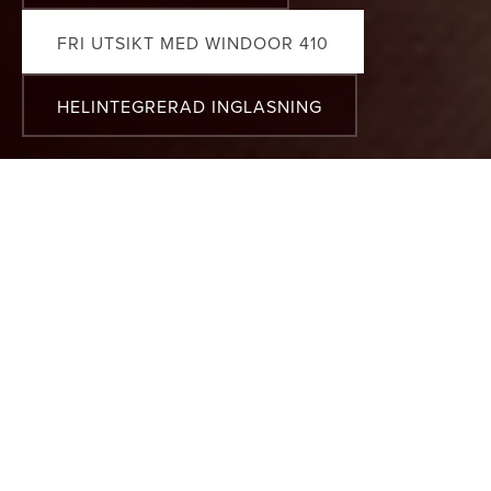
FRI UTSIKT MED WINDOOR 410
HELINTEGRERAD INGLASNING
GENOMTÄNKTA
LÖSNINGAR
FÖR BALKONGLIV
Windoor utvecklar balkonginglasningar och
balkongräcken för nordiska boendemiljöer – där
funktion, arkitektur och vardag måste fungera
tillsammans.
Våra lösningar tas fram för att hålla över tid, smälta