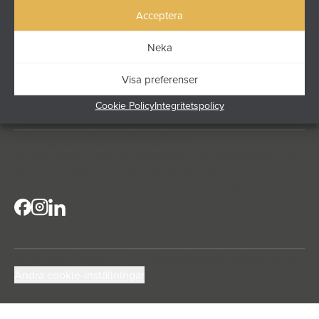
funktion och lång livslängd möts – för flerbostadshus,
Acceptera
kommersiella fastigheter och större projekt.
Höjdrodergatan 25
Neka
212 39 Malmö
info@windoor.se
Visa preferenser
040 631 23 00
Cookie Policy
Integritetspolicy
Balkonginglasningar
Balkongräcken
Kommersiella Fastigheter
Projekt
Om Windoor
Windoor 100
Windoor 410
Windoor 450
Hitta återforsaljare
Bli återförsäljare
Hållbarhet
Kontakta oss
Försäljningsvillkor
© Windoor Sverige AB 2026
Integritetspolicy
Cookiepolicy
Ändra cookie-inställningar