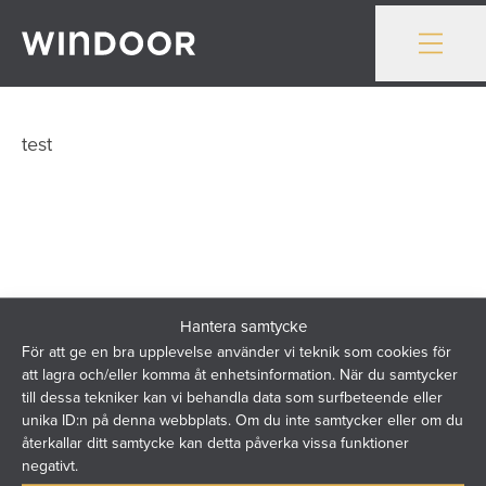
Gå till innehåll
test
Hantera samtycke
För att ge en bra upplevelse använder vi teknik som cookies för
att lagra och/eller komma åt enhetsinformation. När du samtycker
till dessa tekniker kan vi behandla data som surfbeteende eller
Windoor utvecklar och levererar balkonginglasningar och
unika ID:n på denna webbplats. Om du inte samtycker eller om du
återkallar ditt samtycke kan detta påverka vissa funktioner
balkongräcken för nordiska boendemiljöer. Med över 40
negativt.
års erfarenhet skapar vi hållbara lösningar där arkitektur,