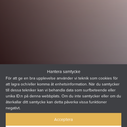
Hantera samtycke
För att ge en bra upplevelse använder vi teknik som cookies för
att lagra och/eller komma åt enhetsinformation. När du samtycker
till dessa tekniker kan vi behandla data som surfbeteende eller
MED GLASTAK LÅTER
unika ID:n på denna webbplats. Om du inte samtycker eller om du
återkallar ditt samtycke kan detta påverka vissa funktioner
DU HIMLEN BLI EN
negativt.
DEL AV DITT UTERUM
Acceptera