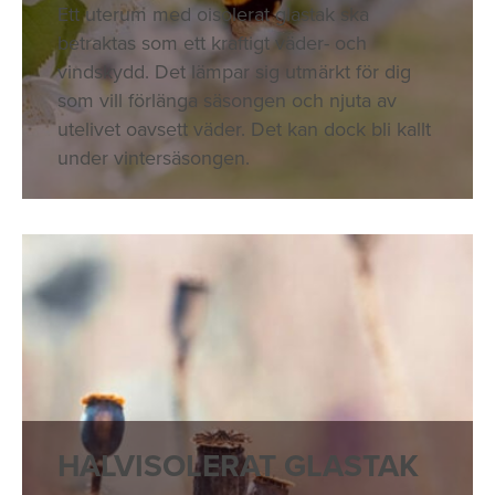
Ett uterum med oisolerat glastak ska
betraktas som ett kraftigt väder- och
vindskydd. Det lämpar sig utmärkt för dig
som vill förlänga säsongen och njuta av
utelivet oavsett väder. Det kan dock bli kallt
under vintersäsongen.
HALVISOLERAT GLASTAK