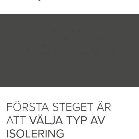
Många frågor kan dyka upp när det är dags för
glastak. Våra återförsäljare finns i hela landet från
Ystad i söder till Kiruna i norr. De hjälper dig gärna
med rådgivning om allt från bygglov till mått.
HITTA ÅTERFÖRSÄLJARE
FÖRSTA STEGET ÄR
ATT
VÄLJA TYP AV
ISOLERING