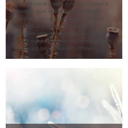
Ett halvisolerat glastak innebär att glaset är
oisolerat, men inte profilerna. Detta ger
stora fördelar vad gäller värme, kyla och
kondens. Det är perfekt om du inte
använder uterummet så mycket under de
kallare månaderna, men vill ha möjlighet att
värma upp det vid speciella tillfällen.