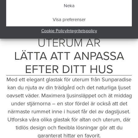
Neka
Visa preferenser
VÅRA GLASTAK FÖR
Cookie Policy
Integritetspolicy
UTERUM ÄR
LÄTTA ATT ANPASSA
EFTER DITT HUS
Med ett elegant glastak för uterum från Sunparadise
kan du njuta av din trädgård och det naturliga ljuset
oavsett väder. Maximera ljusinsläppet och ät middag
under stjärnorna – en stor fördel är också att det
närmaste rummet inne i huset får del av dagsljuset.
Utforska våra olika glastak för altan och uterum, där
tidlös design och flexibla lösningar gör att du
garanterat hittar en favorit.