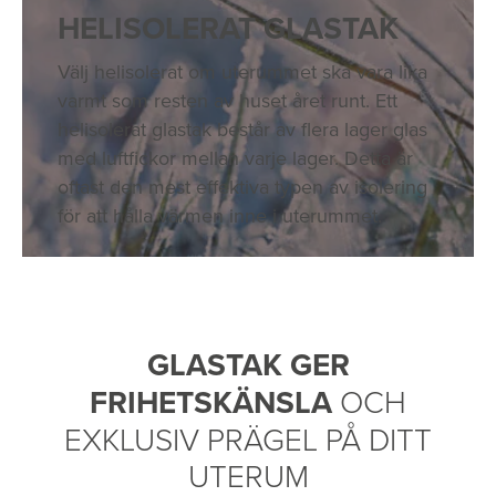
HELISOLERAT GLASTAK
Välj helisolerat om uterummet ska vara lika
varmt som resten av huset året runt. Ett
helisolerat glastak består av flera lager glas
med luftfickor mellan varje lager. Detta är
oftast den mest effektiva typen av isolering
för att hålla värmen inne i uterummet.
GLASTAK GER
FRIHETSKÄNSLA
OCH
EXKLUSIV PRÄGEL PÅ DITT
UTERUM