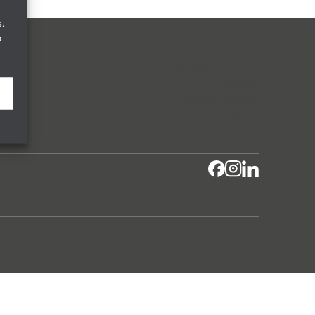
.
a
Höjdrodergatan 25
212 39 Malmö
info@windoor.se
040 631 23 00