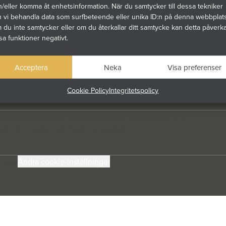
/eller komma åt enhetsinformation. När du samtycker till dessa tekniker
n vi behandla data som surfbeteende eller unika ID:n på denna webbplats
du inte samtycker eller om du återkallar ditt samtycke kan detta påverk
sa funktioner negativt.
r och balkongräcken för nordiska boendemiljöer. Med
r arkitektur, funktion och lång livslängd möts – för
Acceptera
Neka
Visa preferenser
rojekt.
Cookie Policy
Integritetspolicy
tigheter
Projekt
Om Windoor
Windoor 100
Windoor 410
arhet
Kontakta oss
Försäljningsvillkor
olicy
Ändra cookie-inställningar