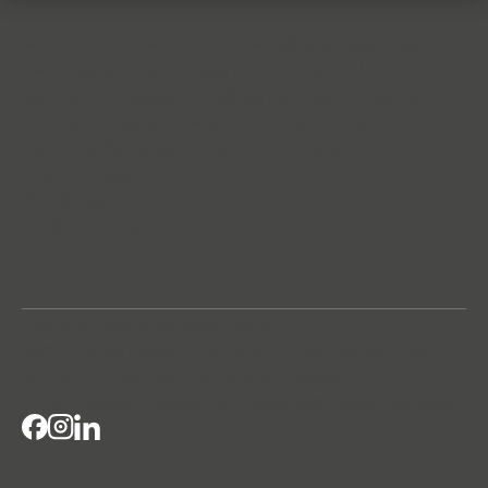
Windoor utvecklar och levererar balkonginglasningar och
balkongräcken för nordiska boendemiljöer. Med över 40
års erfarenhet skapar vi hållbara lösningar där arkitektur,
funktion och lång livslängd möts – för flerbostadshus,
kommersiella fastigheter och större projekt.
Höjdrodergatan 25
212 39 Malmö
info@windoor.se
040 631 23 00
Balkonginglasningar
Balkongräcken
Kommersiella Fastigheter
Projekt
Om Windoor
Windoor 100
Windoor 410
Windoor 450
Hitta återforsaljare
Bli återförsäljare
Hållbarhet
Kontakta oss
Försäljningsvillkor