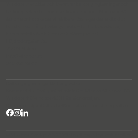
Windoor utvecklar och levererar balkonginglasningar och
balkongräcken för nordiska boendemiljöer. Med över 40
års erfarenhet skapar vi hållbara lösningar där arkitektur,
funktion och lång livslängd möts – för flerbostadshus,
kommersiella fastigheter och större projekt.
Höjdrodergatan 25
212 39 Malmö
info@windoor.se
040 631 23 00
Balkonginglasningar
Balkongräcken
Kommersiella Fastigheter
Projekt
Om Windoor
Windoor 100
Windoor 410
Windoor 450
Hitta återforsaljare
Bli återförsäljare
Hållbarhet
Kontakta oss
Försäljningsvillkor
© Windoor Sverige AB 2026
Integritetspolicy
Cookiepolicy