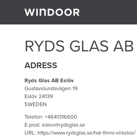
Gå till innehåll
RYDS GLAS AB
ADRESS
Ryds Glas AB Eslöv
Gustavslundsvägen 19
Eslöv
24139
SWEDEN
Telefon:
+4641316600
E-post:
eslov@rydsglas.se
URL:
https://www.rydsglas.se/har-finns-vi/eslov/