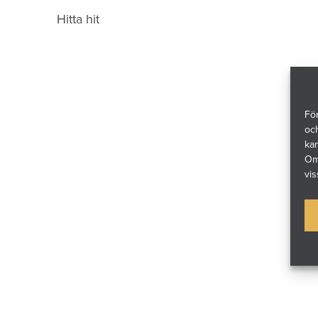
Hitta hit
För
och
ka
Om 
vis