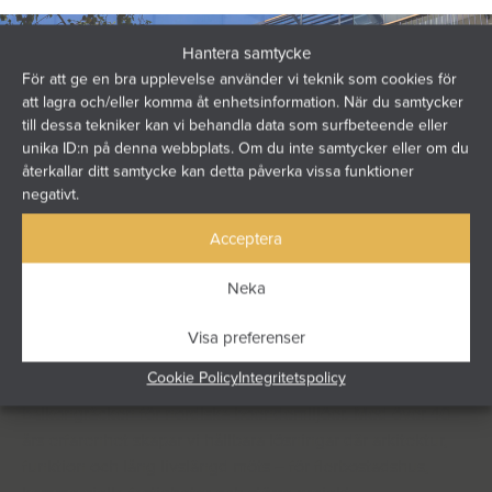
Hantera samtycke
För att ge en bra upplevelse använder vi teknik som cookies för
att lagra och/eller komma åt enhetsinformation. När du samtycker
till dessa tekniker kan vi behandla data som surfbeteende eller
unika ID:n på denna webbplats. Om du inte samtycker eller om du
återkallar ditt samtycke kan detta påverka vissa funktioner
negativt.
Acceptera
Neka
Visa preferenser
Cookie Policy
Integritetspolicy
Windoor utvecklar och levererar balkonginglasningar och
balkongräcken för nordiska boendemiljöer. Med över 40
års erfarenhet skapar vi hållbara lösningar där arkitektur,
funktion och lång livslängd möts – för flerbostadshus,
kommersiella fastigheter och större projekt.