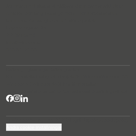
års erfarenhet skapar vi hållbara lösningar där arkitektur,
funktion och lång livslängd möts – för flerbostadshus,
kommersiella fastigheter och större projekt.
Höjdrodergatan 25
212 39 Malmö
info@windoor.se
040 631 23 00
Balkonginglasningar
Balkongräcken
Kommersiella Fastigheter
Projekt
Om Windoor
Windoor 100
Windoor 410
Windoor 450
Hitta återforsaljare
Bli återförsäljare
Hållbarhet
Kontakta oss
Försäljningsvillkor
© Windoor Sverige AB 2026
Integritetspolicy
Cookiepolicy
Ändra cookie-inställningar