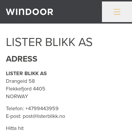
Gå till innehåll
LISTER BLIKK AS
ADRESS
LISTER BLIKK AS
Drangeid 58
Flekkefjord
4405
NORWAY
Telefon:
+4799443959
E-post:
post@listerblikk.no
Hitta hit