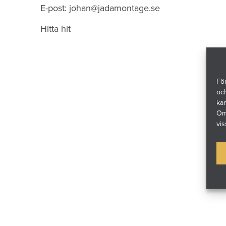
E-post:
johan@jadamontage.se
Hitta hit
För
och
ka
Om 
vis