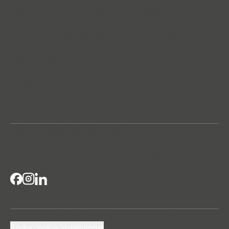
balkongräcken för nordiska boendemiljöer. Med över 40
års erfarenhet skapar vi hållbara lösningar där arkitektur,
funktion och lång livslängd möts – för flerbostadshus,
kommersiella fastigheter och större projekt.
Höjdrodergatan 25
212 39 Malmö
info@windoor.se
040 631 23 00
Balkonginglasningar
Balkongräcken
Kommersiella Fastigheter
Projekt
Om Windoor
Windoor 100
Windoor 410
Windoor 450
Hitta återforsaljare
Bli återförsäljare
Hållbarhet
Kontakta oss
Försäljningsvillkor
© Windoor Sverige AB 2026
Integritetspolicy
Cookiepolicy
Ändra cookie-inställningar