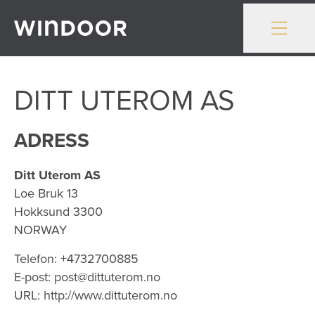
Gå till innehåll
DITT UTEROM AS
ADRESS
Ditt Uterom AS
Loe Bruk 13
Hokksund
3300
NORWAY
Telefon:
+4732700885
E-post:
post@dittuterom.no
URL:
http://www.dittuterom.no