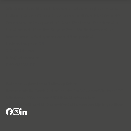
Windoor utvecklar och levererar balkonginglasningar och
balkongräcken för nordiska boendemiljöer. Med över 40
års erfarenhet skapar vi hållbara lösningar där arkitektur,
funktion och lång livslängd möts – för flerbostadshus,
kommersiella fastigheter och större projekt.
Höjdrodergatan 25
212 39 Malmö
info@windoor.se
040 631 23 00
Balkonginglasningar
Balkongräcken
Kommersiella Fastigheter
Projekt
Om Windoor
Windoor 100
Windoor 410
Windoor 450
Hitta återforsaljare
Bli återförsäljare
Hållbarhet
Kontakta oss
Försäljningsvillkor