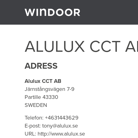
Gå till innehåll
ALULUX CCT A
ADRESS
Alulux CCT AB
Järnstångsvägen 7-9
Partille
43330
SWEDEN
Telefon:
+4631443629
E-post:
tony@alulux.se
URL:
http://www.alulux.se