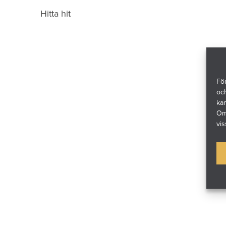
Hitta hit
För
och
ka
Om 
vis