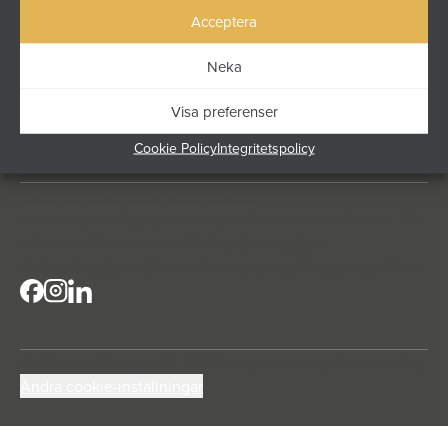
funktion och lång livslängd möts – för flerbostadshus,
Acceptera
kommersiella fastigheter och större projekt.
Höjdrodergatan 25
Neka
212 39 Malmö
info@windoor.se
Visa preferenser
040 631 23 00
Cookie Policy
Integritetspolicy
Balkonginglasningar
Balkongräcken
Kommersiella Fastigheter
Projekt
Om Windoor
Windoor 100
Windoor 410
Windoor 450
Hitta återforsaljare
Bli återförsäljare
Hållbarhet
Kontakta oss
Försäljningsvillkor
© Windoor Sverige AB 2026
Integritetspolicy
Cookiepolicy
Ändra cookie-inställningar