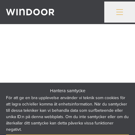
Gå till innehåll
Hantera samtycke
För att ge en bra upplevelse använder vi teknik som cookies för
att lagra och/eller komma åt enhetsinformation. När du samtycker
till dessa tekniker kan vi behandla data som surfbeteende eller
Windoor utvecklar och levererar balkonginglasningar och
unika ID:n på denna webbplats. Om du inte samtycker eller om du
återkallar ditt samtycke kan detta påverka vissa funktioner
balkongräcken för nordiska boendemiljöer. Med över 40
negativt.
års erfarenhet skapar vi hållbara lösningar där arkitektur,