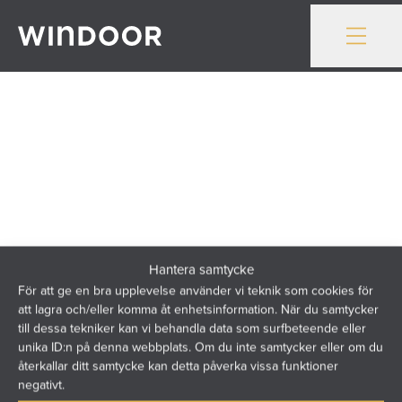
Gå till innehåll
Hantera samtycke
För att ge en bra upplevelse använder vi teknik som cookies för
att lagra och/eller komma åt enhetsinformation. När du samtycker
till dessa tekniker kan vi behandla data som surfbeteende eller
Windoor utvecklar och levererar balkonginglasningar och
unika ID:n på denna webbplats. Om du inte samtycker eller om du
återkallar ditt samtycke kan detta påverka vissa funktioner
balkongräcken för nordiska boendemiljöer. Med över 40
negativt.
års erfarenhet skapar vi hållbara lösningar där arkitektur,