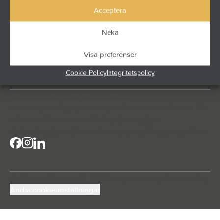
funktion och lång livslängd möts – för flerbostadshus,
Acceptera
kommersiella fastigheter och större projekt.
Höjdrodergatan 25
Neka
212 39 Malmö
info@windoor.se
Visa preferenser
040 631 23 00
Cookie Policy
Integritetspolicy
Balkonginglasningar
Balkongräcken
Kommersiella Fastigheter
Projekt
Om Windoor
Windoor 100
Windoor 410
Windoor 450
Hitta återforsaljare
Bli återförsäljare
Hållbarhet
Kontakta oss
Försäljningsvillkor
© Windoor Sverige AB 2026
Integritetspolicy
Cookiepolicy
Ändra cookie-inställningar