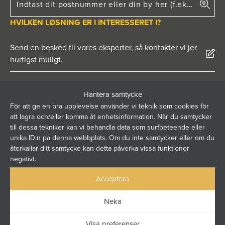
HVILKEN LØSNING ER I INTERESSERET I?
Send en besked til vores eksperter, så kontakter vi jer
hurtigst muligt.
Hantera samtycke
För att ge en bra upplevelse använder vi teknik som cookies för
att lagra och/eller komma åt enhetsinformation. När du samtycker
till dessa tekniker kan vi behandla data som surfbeteende eller
unika ID:n på denna webbplats. Om du inte samtycker eller om du
återkallar ditt samtycke kan detta påverka vissa funktioner
negativt.
Acceptera
Neka
Visa preferenser