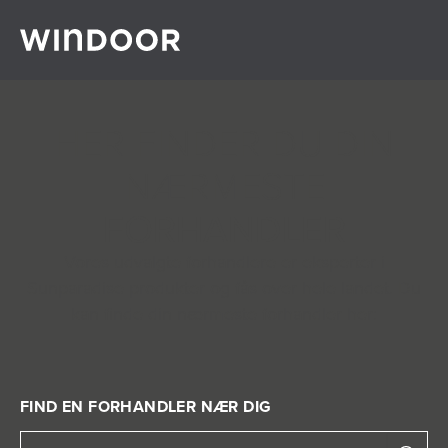
Fortsæt til indhold
HER FINDER DU DIN
NÆRMESTE
FORHANDLER
Vores udvalgte forhandlere er eksperter i
Sunparadise produkter og fås over hele landet. Du
kan finde din nærmeste forhandler her:
FIND EN FORHANDLER NÆR DIG